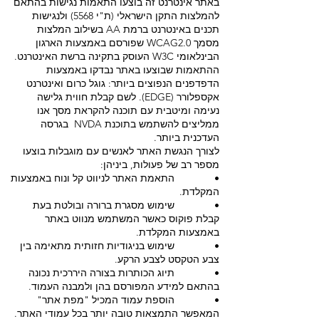
באתר אינטרנט זה בוצעו התאמות נגישות בהתאם
להמלצות התקן הישראלי (ת"י 5568) ולנגישות
תכנים באינטרנט ברמת AA בשילוב המלצות
מסמך WCAG2.0 שפורסם באמצעות הארגון
הבינלאומי W3C העוסק בתקינה ברשת האינטרנט.
ההתאמות שבוצעו באתר נבדקו באמצעות
הדפדפנים הנפוצים ביותר: גוגל כרום ואינטרנט
אקספלורר (EDGE). לשם קבלת חווית גלישה
נעימה ומיטבית עם תוכנה להקראת מסך אנו
ממליצים להשתמש בתוכנת NVDA בגרסה
העדכנית ביותר.
לצורך הנגשת האתר לאנשים עם מוגבלות בוצעו
מספר רב של פעולות, ביניהן:
• התאמת האתר לניווט קל ונוח באמצעות
המקלדת.
• שימוש מסגרת ברורה ובולטת בעת
קבלת פוקוס כאשר המשתמש מנווט באתר
באמצעות המקלדת.
• שימוש בניגודיות חזותית מתאימה בין
צבע הטקסט לצבע הרקע.
• תיוג הכותרות בצורה היררכית נכונה
בהתאם למידע המפורסם בהן ולמבנה העמוד.
• הוספת עמוד המכיל "מפת אתר"
המאפשר התמצאות טובה יותר בכל עמודי האתר.