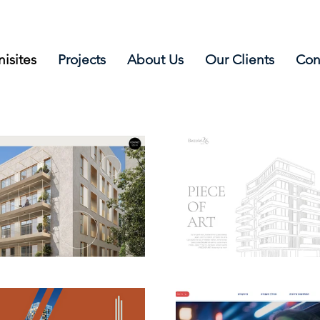
nisites
Projects
About Us
Our Clients
Con